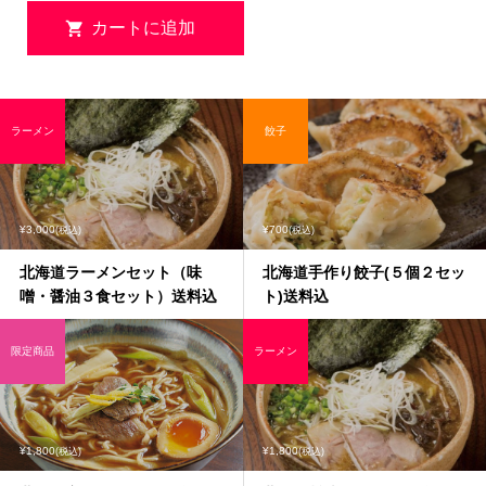
ラーメン
餃子
¥3,000
¥700
(税込)
(税込)
北海道ラーメンセット（味
北海道手作り餃子(５個２セッ
噌・醤油３食セット）送料込
ト)送料込
限定商品
ラーメン
¥1,800
¥1,800
(税込)
(税込)