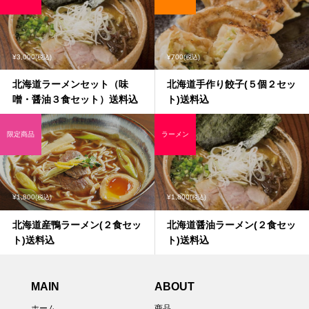
¥3,000
¥700
(税込)
(税込)
北海道ラーメンセット（味
北海道手作り餃子(５個２セッ
噌・醤油３食セット）送料込
ト)送料込
限定商品
ラーメン
¥1,800
¥1,800
(税込)
(税込)
北海道産鴨ラーメン(２食セッ
北海道醤油ラーメン(２食セッ
ト)送料込
ト)送料込
MAIN
ABOUT
ホーム
商品